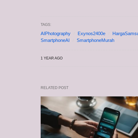
TAGS:
AIPhotography
Exynos2400e
HargaSams
SmartphoneAI
SmartphoneMurah
1 YEAR AGO
RELATED POST