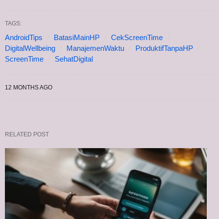
TAGS:
AndroidTips
BatasiMainHP
CekScreenTime
DigitalWellbeing
ManajemenWaktu
ProduktifTanpaHP
ScreenTime
SehatDigital
12 MONTHS AGO
RELATED POST