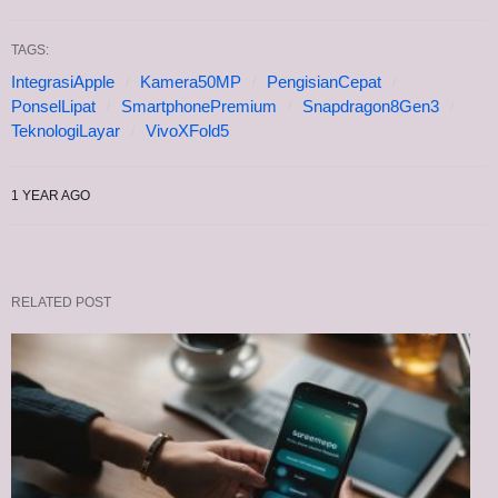
TAGS:
IntegrasiApple
Kamera50MP
PengisianCepat
PonselLipat
SmartphonePremium
Snapdragon8Gen3
TeknologiLayar
VivoXFold5
1 YEAR AGO
RELATED POST