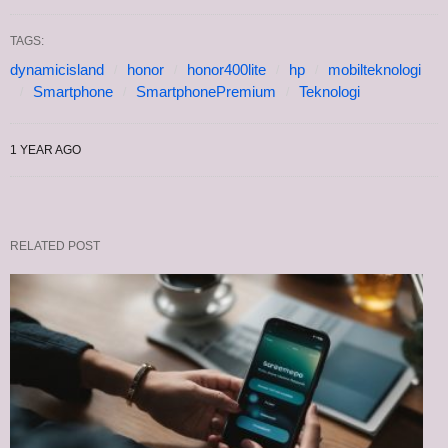
TAGS:
dynamicisland
honor
honor400lite
hp
mobilteknologi
Smartphone
SmartphonePremium
Teknologi
1 YEAR AGO
RELATED POST