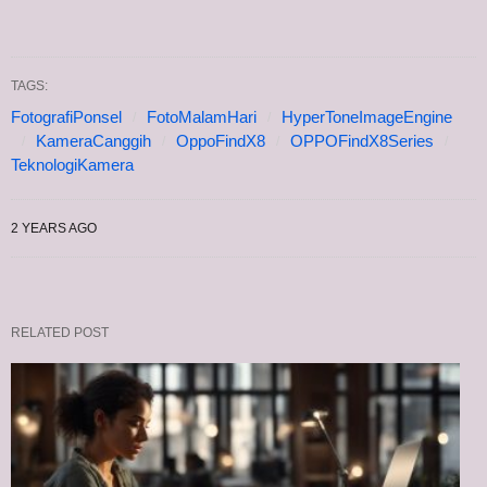
TAGS:
FotografiPonsel
FotoMalamHari
HyperToneImageEngine
KameraCanggih
OppoFindX8
OPPOFindX8Series
TeknologiKamera
2 YEARS AGO
RELATED POST