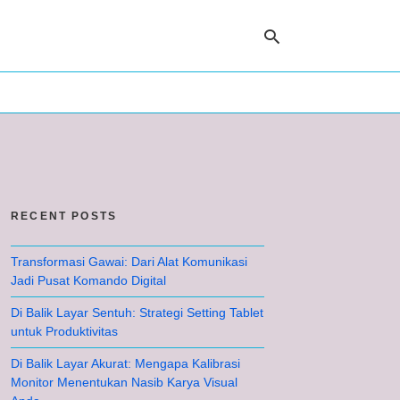
Ty
yo
se
qu
an
hit
RECENT POSTS
ent
Transformasi Gawai: Dari Alat Komunikasi
Jadi Pusat Komando Digital
Di Balik Layar Sentuh: Strategi Setting Tablet
untuk Produktivitas
Di Balik Layar Akurat: Mengapa Kalibrasi
Monitor Menentukan Nasib Karya Visual