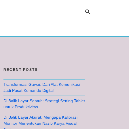
Ty
yo
se
qu
an
hit
RECENT POSTS
ent
Transformasi Gawai: Dari Alat Komunikasi
Jadi Pusat Komando Digital
Di Balik Layar Sentuh: Strategi Setting Tablet
untuk Produktivitas
Di Balik Layar Akurat: Mengapa Kalibrasi
Monitor Menentukan Nasib Karya Visual