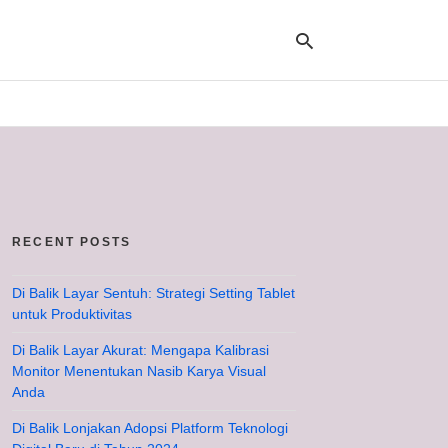
Ty
yo
se
qu
an
hit
RECENT POSTS
ent
Di Balik Layar Sentuh: Strategi Setting Tablet
untuk Produktivitas
Di Balik Layar Akurat: Mengapa Kalibrasi
Monitor Menentukan Nasib Karya Visual
Anda
Di Balik Lonjakan Adopsi Platform Teknologi