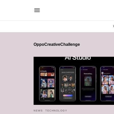
OppoCreativeChallenge
NEWS
TECHNOLOGY