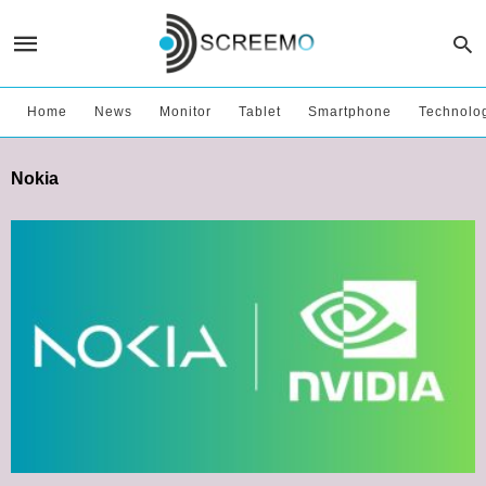
Home
News
Monitor
Tablet
Smartphone
Technolo
Nokia