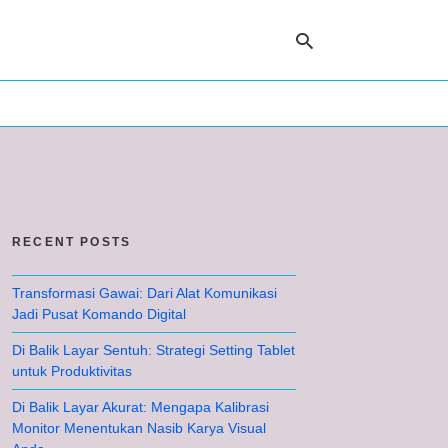
Ty
yo
se
qu
an
hit
RECENT POSTS
ent
Transformasi Gawai: Dari Alat Komunikasi
Jadi Pusat Komando Digital
Di Balik Layar Sentuh: Strategi Setting Tablet
untuk Produktivitas
Di Balik Layar Akurat: Mengapa Kalibrasi
Monitor Menentukan Nasib Karya Visual