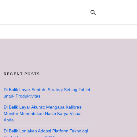
Ty
yo
se
qu
an
hit
RECENT POSTS
ent
Di Balik Layar Sentuh: Strategi Setting Tablet
untuk Produktivitas
Di Balik Layar Akurat: Mengapa Kalibrasi
Monitor Menentukan Nasib Karya Visual
Anda
Di Balik Lonjakan Adopsi Platform Teknologi