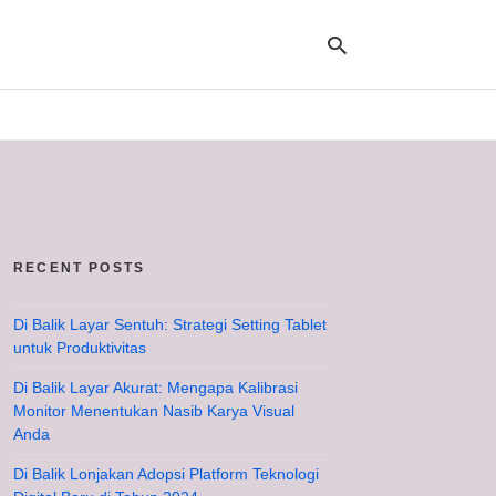
Ty
yo
se
qu
an
hit
RECENT POSTS
ent
Di Balik Layar Sentuh: Strategi Setting Tablet
untuk Produktivitas
Di Balik Layar Akurat: Mengapa Kalibrasi
Monitor Menentukan Nasib Karya Visual
Anda
Di Balik Lonjakan Adopsi Platform Teknologi