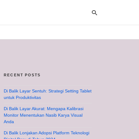
Ty
yo
se
qu
an
hit
RECENT POSTS
ent
Di Balik Layar Sentuh: Strategi Setting Tablet
untuk Produktivitas
Di Balik Layar Akurat: Mengapa Kalibrasi
Monitor Menentukan Nasib Karya Visual
Anda
Di Balik Lonjakan Adopsi Platform Teknologi