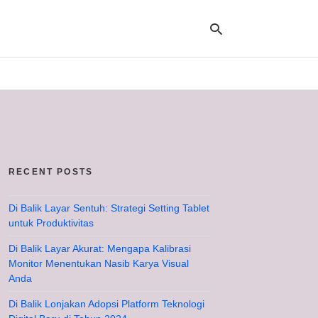
Ty
yo
se
qu
an
hit
RECENT POSTS
ent
Di Balik Layar Sentuh: Strategi Setting Tablet
untuk Produktivitas
Di Balik Layar Akurat: Mengapa Kalibrasi
Monitor Menentukan Nasib Karya Visual
Anda
Di Balik Lonjakan Adopsi Platform Teknologi