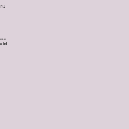
ru
asar
 ini