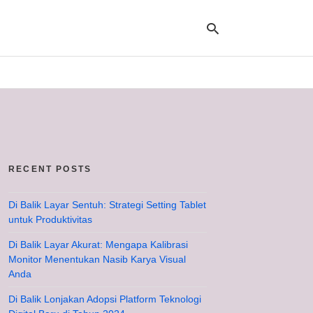
Ty
yo
se
qu
an
hit
RECENT POSTS
ent
Di Balik Layar Sentuh: Strategi Setting Tablet
untuk Produktivitas
Di Balik Layar Akurat: Mengapa Kalibrasi
Monitor Menentukan Nasib Karya Visual
Anda
Di Balik Lonjakan Adopsi Platform Teknologi