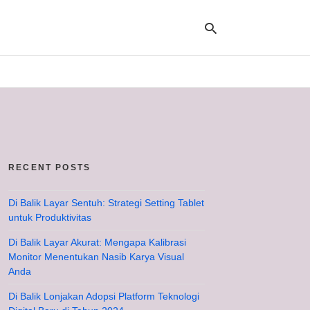
Ty
yo
se
qu
an
hit
RECENT POSTS
ent
Di Balik Layar Sentuh: Strategi Setting Tablet
untuk Produktivitas
Di Balik Layar Akurat: Mengapa Kalibrasi
Monitor Menentukan Nasib Karya Visual
Anda
Di Balik Lonjakan Adopsi Platform Teknologi