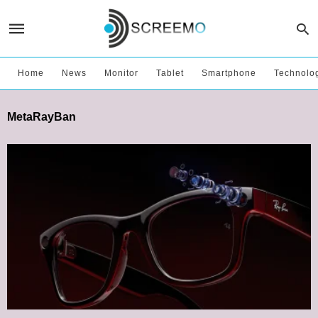
Home
News
Monitor
Tablet
Smartphone
Technolo
MetaRayBan