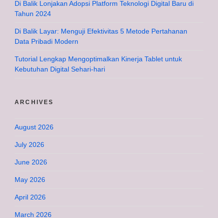
Di Balik Lonjakan Adopsi Platform Teknologi Digital Baru di
Tahun 2024
Di Balik Layar: Menguji Efektivitas 5 Metode Pertahanan
Data Pribadi Modern
Tutorial Lengkap Mengoptimalkan Kinerja Tablet untuk
Kebutuhan Digital Sehari-hari
ARCHIVES
August 2026
July 2026
June 2026
May 2026
April 2026
March 2026