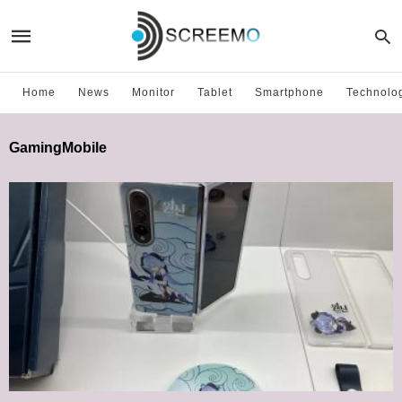
Home
News
Monitor
Tablet
Smartphone
Technolo
GamingMobile