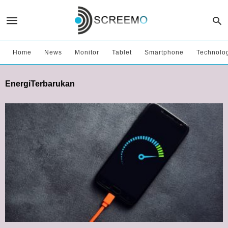
Home
News
Monitor
Tablet
Smartphone
Technolo
EnergiTerbarukan